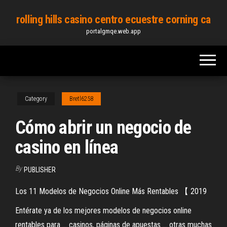
Skip
rolling hills casino centro ecuestre corning ca
to
portalgmqe.web.app
the
content
Category
Bretl6258
Cómo abrir un negocio de
casino en línea
By
PUBLISHER
Los 11 Modelos de Negocios Online Más Rentables 【 2019
Entérate ya de los mejores modelos de negocios online
rentables para ... casinos, páginas de apuestas ... otras muchas