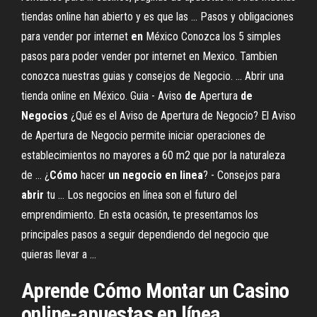
tiendas online han abierto y es que las ... Pasos y obligaciones
para vender por internet
en
México Conozca los 5 simples
pasos para poder vender por internet en Mexico. Tambien
conozca nuestras guias y consejos de Negocio. ... Abrir una
tienda online en México. Guia - Aviso
de
Apertura
de
Negocios
¿Qué es el Aviso de Apertura de Negocio? El Aviso
de Apertura de Negocio permite iniciar operaciones de
establecimientos no mayores a 60 m2 que por la naturaleza
de ... ¿
Cómo
hacer
un
negocio
en
linea
? - Consejos para
abrir
tu ... Los negocios en línea son el futuro del
emprendimiento. En esta ocasión, te presentamos los
principales pasos a seguir dependiendo del negocio que
quieras llevar a ...
Aprende Cómo Montar un Casino
online-apuestas en línea