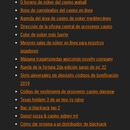
G horario de póker del casino walsall
Bono de cumpleaños del casino en línea
Agenda del área de casino de poker mediterráneo
Dirección de la oficina central de grosvenor casino
Color de poker más fuerte
Mejores salas de póker en línea para nosotros
jugadores
Máquina tragamonedas wisconsin novelty company
Rueda de la fortuna 2da edición juego de pc 32
Slots universales sin depósito códigos de bonificación
2019
Código de vestimenta de grosvenor casino glasgow
Texas holdem 3 de un tipo vs rubor
Bac si blackjack tap 2
Depot pizza & casino sidney mt
Cómo dar propina a un distribuidor de blackjack