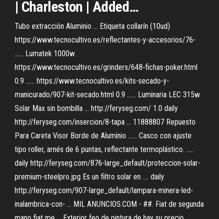
| Charleston | Added…
Tubo extracción Aluminio ... Etiqueta collarín (10ud)
https://www.tecnocultivo.es/reflectantes-y-accesorios/76-
...... Lumatek 1000w
https://www.tecnocultivo.es/grinders/648-fichas-poker.html
0.9 ...... https://www.tecnocultivo.es/kits-secado-y-
manicurado/907-kit-secado.html 0.9 ...... Luminaria LEC 315w
Solar Max sin bombilla ... http://feryseg.com/ 1.0 daily
http://feryseg.com/insercion/8-tapa ... 11888807 Repuesto
Para Careta Visor Borde de Aluminio ...... Casco con ajuste
tipo roller, arnés de 6 puntas, reflectante termoplástico. .....
daily http://feryseg.com/876-large_default/proteccion-solar-
premium-steelpro.jpg Es un filtro solar en .... daily
http://feryseg.com/907-large_default/lampara-minera-led-
inalambrica-con- ... MIL ANUNCIOS.COM - ##. Fiat de segunda
mano fiat me ... Exterior feo de pintura de hay su precio. ...