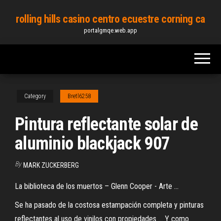
Skip
rolling hills casino centro ecuestre corning ca
to
portalgmqe.web.app
the
content
Category
Bretl6258
Pintura reflectante solar de
aluminio blackjack 907
By
MARK ZUCKERBERG
La biblioteca de los muertos – Glenn Cooper - Arte ...
Se ha pasado de la costosa estampación completa y pinturas
reflectantes al uso de vinilos con propiedades ... Y como