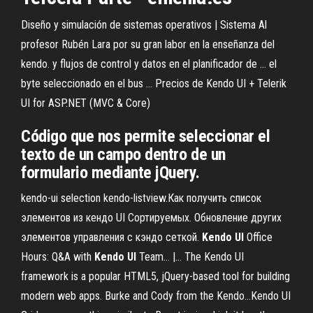
Diseño y simulación de sistemas operativos | Sistema Al
profesor Rubén Lara por su gran labor en la enseñanza del
kendo. y flujos de control y datos en el planificador de ... el
byte seleccionado en el bus ... Precios de Kendo UI + Telerik
UI for ASP.NET (MVC & Core)
Código que nos permite seleccionar el
texto de un campo dentro de un
formulario mediante jQuery.
kendo-ui selection kendo-listview.Как получить список
элементов из кендо UI Сортируемых. Обновление других
элементов управления с кэндо сеткой.
Kendo
UI
Office
Hours: Q&A with
Kendo
UI
Team... |… The Kendo UI
framework is a popular HTML5, jQuery-based tool for building
modern web apps. Burke and Cody from the Kendo...Kendo UI