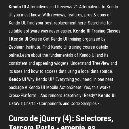
Kendo
UI
Alternatives and Reviews 21 Alternatives to Kendo
UI you must know. With reviews, features, pros & cons of
Kendo UI. Find your best replacement here. Searching for
suitable software was never easier.
Kendo
UI
Training Classes
|
Kendo
UI
Course Get Kendo UI training organized by
Zeolearn Institute. Find Kendo UI training course details
online.Learn about the fundamentals of Kendo UI and its
consistent and appealing widgets. Understand TreeView and
its uses and how to access data using a local data source.
Kendo
UI
Why Kendo UI? Everything you need, in one neat
package.A Kendo UI Mobile ActionSheet. Yes, this works
Cross-Platform .. And renders adaptively! Ready?
Kendo
UI
DataViz Charts - Components and Code Samples -…
Curso de jQuery (4): Selectores,
Tercera Parte - emenia.es