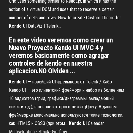
Grid uses something similar to React.js, in which it has the
notion of a virtual DOM and uses that to reserve a certain
number of cells and rows. How to create Custom Theme for
Kendo
UI
DataViz | Telerik…
En este video veremos como crear un
Nuevo Proyecto Kendo UI MVC 4 y
veremos basicamente como agragar
controles de kendo en nuestra
aplicacion.NO Olviden ...
Kendo
UI
— новейший
UI
-фреймворк от Telerik / Хабр
Kendo UI — это клиентский фрейморк и набор из более чем
10 виджетов (грид, графики/диаграммы, выпадающий
списк и т.д.), в основе которого лежит jQuery. В данном
фреймворке максимально используются такие технологии,
как HTML5 и CSS3 (при этом...
Kendo
UI
Calendar
Multiselection - Stack Overflow