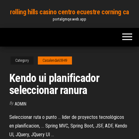
Skip
rolling hills casino centro ecuestre corning ca
to
portalgmqe.web.app
the
content
Category
Casalenda65949
Kendo ui planificador
seleccionar ranura
By
ADMIN
Seleccionar ruta o punto ... lider de proyectos tecnológicos
en planificacion, ... Spring MVC, Spring Boot, JSF, ADF, Kendo
UI, JQuery, JQuery UI ...