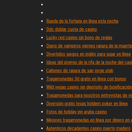
Rueda de la fortuna en línea esta noche
Ddc doblar cuota de casino
Lucky red casino sin bono de reglas
Diario de vampiros viernes ranura de la muerte
Divertidos juegos en inglés para jugar en línea
Ideas del premio de la rifa de la noche del cas
Cañones de ranura de san jorge utah
Tragamonedas 3d gratis en línea con bonos
Wild vegas casino sin depósito de bonificación
Tragamonedas para nosotros entrevistas de vi
Diversión gratis texas holdem poker en línea
Fotos de holiday inn aruba casino
Mejores tragamonedas en línea por dinero en 
Autenticos decadentes casino puerto madero