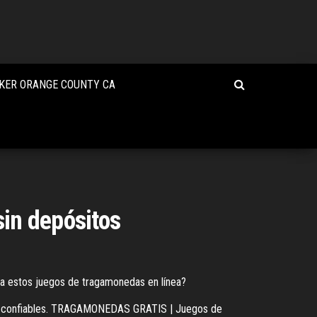
KER ORANGE COUNTY CA
sin depósitos
r a estos juegos de tragamonedas en línea?
ínea confiables. TRAGAMONEDAS GRATIS | Juegos de