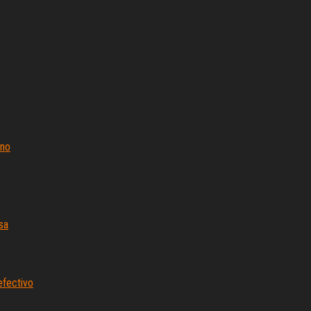
ino
sa
efectivo