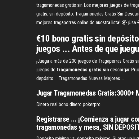
tragamonedas gratis sin Los mejores juegos de traga
gratis. sin depósito. Tragamonedas Gratis Sin Desca
mejores tragaperras online de nuestra lista! 🤑 ¡Us
€10 bono gratis sin depósito
juegos ... Antes de que jueg
¡Juega a más de 200 juegos de Tragaperras Gratis sin
juegos de
tragamonedas
gratis
sin
descargar Prueb
depósito ... Tragamonedas Nuevas Mejores ...
Jugar Tragamonedas Gratis:3000+ Má
Dinero real bono dinero pokerpro
Registrarse ... ¡Comienza a jugar co
tragamonedas y mesa, SIN DEPOSI
Depósito mínimo vs. depósito máximo. Si eres un jug