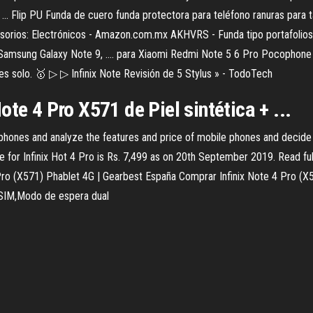
... Flip PU Funda de cuero funda protectora para teléfono ranuras para ta
esorios: Electrónicos - Amazon.com.mx AKHVRS - Funda tipo portafolios pa
Samsung Galaxy Note 9, .... para Xiaomi Redmi Note 5 6 Pro Pocophone 
bes solo. 🥇 ▷ ▷ Infinix Note Revisión de 5 Stylus » - TodoTech
te 4 Pro X571 de Piel sintética + ...
 phones and analyze the features and price of mobile phones and decide 
ice for Infinix Hot 4 Pro is Rs. 7,499 as on 20th September 2019. Read ful
Pro (X571) Phablet 4G | Gearbest España Comprar Infinix Note 4 Pro (X571
e SIM,Modo de espera dual