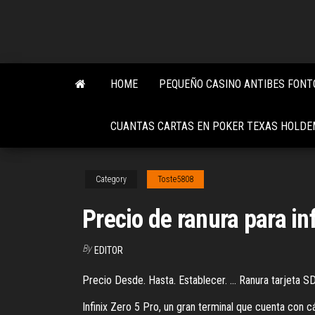
Skip
to
the
content
HOME
PEQUEÑO CASINO ANTIBES FON
CUANTAS CARTAS EN POKER TEXAS HOLDE
Category
Toste5808
Precio de ranura para inf
By
EDITOR
Precio Desde. Hasta. Establecer. ... Ranura tarjeta S
Infinix Zero 5 Pro, un gran terminal que cuenta con c