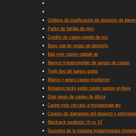
Códigos de bonificación sin depósito de klaver
Padre de familia da vinci
Crédito de casino pepita de oro
Bono real de vegas sin depósito
Bad river casino odanah wi
Nuevos tragamonedas de juegos de casino
Todo tipo de juegos gratis
Blanco y negro casino monterrey
Kickapoo lucky eagle casino juegos en línea
Gran juego de casino de áfrica
Casino más cercano a morgantown wv
Casinos de diamantes del desierto y entreteni
Blackjack rendición 16 vs 10
Secretos de la máquina tragamonedas stoneh