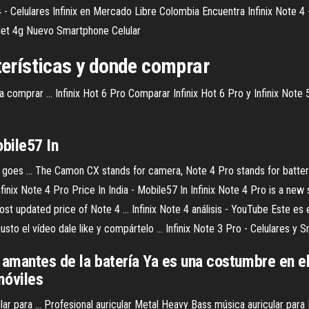
4 - Celulares Infinix en Mercado Libre Colombia Encuentra Infinix Note 4
blet 4g Nuevo Smartphone Celular
cterísticas y donde comprar
mprar ... Infinix Hot 6 Pro Comparar Infinix Hot 6 Pro y Infinix Note 5; 
obile57 In
goes ... The Camon CX stands for camera, Note 4 Pro stands for battery
ix Note 4 Pro Price In India - Mobile57 In Infinix Note 4 Pro is a new s
st updated price of Note 4 ... Infinix Note 4 análisis - YouTube Este es e
usto el vídeo dale like y compártelo ... Infinix Note 3 Pro - Celulares y
os amantes de la batería Ya es una costumbre en 
móviles
ar para ... Profesional auricular Metal Heavy Bass música auricular para